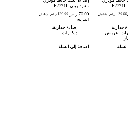
ك حائط مودرن
إضاءة ابليك حائط مودرن
E
مفرد زيتي E27*1L
70.00
ر.س
120.00
ر.س
120.00
ر.س
شامل
شامل
لسعر
لسعر
السعر
السعر
الضريبة
لحالي
لأصلي
الحالي
الأصلي
و:
و:
هو:
هو:
 جدارية
,
إضاءة جدارية
,
70.0 ر.س.
120.0 ر.س.
70.00 ر.س.
120.00 ر.س.
رات
,
عروض
ديكورات
ان
السلة
إضافة إلى السلة