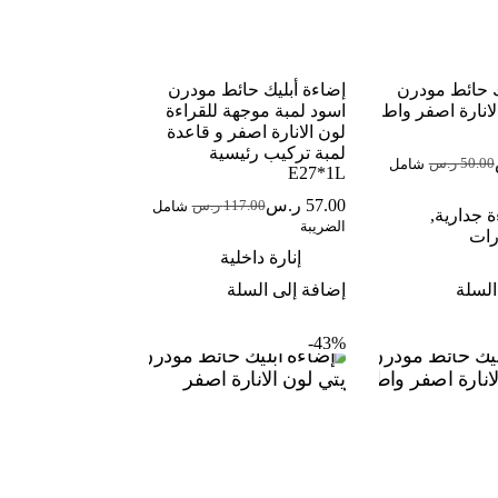
ك حائط مودرن
إضاءة أبليك حائط مودرن
لانارة اصفر واط
اسود لمبة موجهة للقراءة
لون الانارة اصفر و قاعدة
لمبة تركيب رئيسية
50.00
ر.س
شامل
لسعر
لسعر
E27*1L
لحالي
لأصلي
57.00
ر.س
117.00
ر.س
شامل
و:
و:
السعر
السعر
 جدارية
,
الضريبة
50. ر.س.
32. ر.س.
الحالي
الأصلي
رات
هو:
هو:
إنارة داخلية
57.00 ر.س.
117.00 ر.س.
السلة
إضافة إلى السلة
43%-