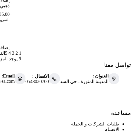
إضاءة
ذهبي E141L مفر
35.00
الضريب
إضافة
1
2
3
4
5
الت
لا يوجد الم
تواصل معنا
العنوان :
Email:
الاتصال :
t-sa.com
0548020700
المدينة المنورة - حي السد
مساعدة
طلبات الشركات و الجملة
الاقسام