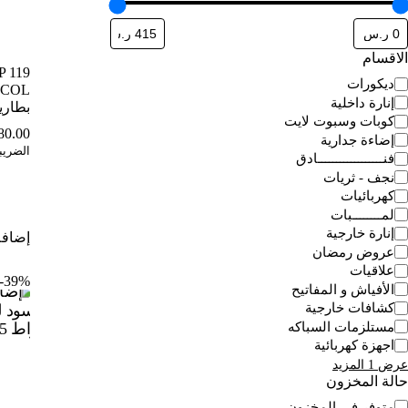
الاقسام
 119
لتصنيف
ديكورات
إنارة داخلية
بطارية Z
كوبات وسبوت لايت
80.00
إضاءة جدارية
الضريب
فنــــــــــــــــــادق
نجف - ثريات
كهربائيات
لمــــــــبات
إنارة خارجية
إضافة
عروض رمضان
علاقيات
39%-
الأفياش و المفاتيح
كشافات خارجية
مستلزمات السباكه
اجهزة كهربائية
عرض 1 المزيد
حالة المخزون
لتوفر
متوفر في المخزون