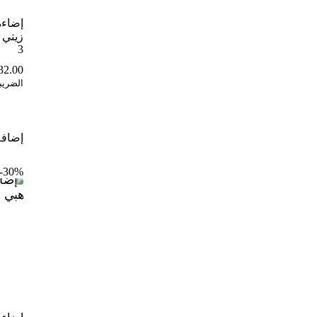
إضاءة
زيتي 
3
32.00
الضريب
إضافة
30%-