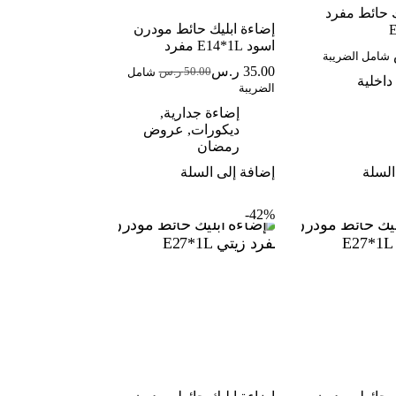
ك حائط مفرد
إضاءة ابليك حائط مودرن
اسود E14*1L مفرد
شامل الضريبة
35.00
ر.س
50.00
ر.س
شامل
السعر
السعر
 داخلية
الضريبة
الحالي
الأصلي
هو:
هو:
إضاءة جدارية
,
50.00 ر.س.
35.00 ر.س.
ديكورات
,
عروض
رمضان
السلة
إضافة إلى السلة
42%-