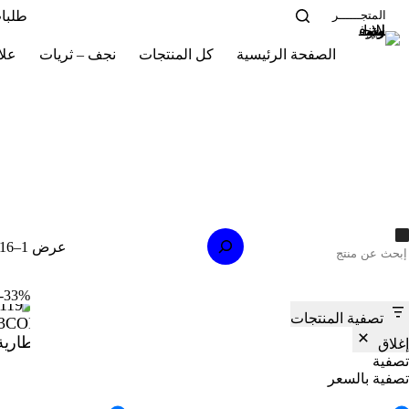
لتجاوز
طلبا
المتجــــــر
لى
لمحتوى
الصفحة الرئيسية
كل المنتجات
نجف – ثريات
علا
لبحث
عرض 1–16 من أصل 78 نتيجة
33%-
تصفية المنتجات
إغلاق
تصفية
تصفية بالسعر