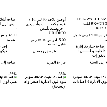
LED- WALL LAMP
إضاءة أبلي
أوجين ثلاجة 90 لتر ,3.16
BK+GD 3COL ابليك
ابيض لون ا
قدم مكعب ,باب واحد ,دي
RO
3
– فروست ,أبيض –
UR1DK90
ر.س
32.00
ر.س
120.00
ر.س
شامل
السعر
السعر
ا
ا
415.00
ر.س
ة
الضريبة
499.00
ر.س
الحالي
الأصلي
ا
ا
السعر
السعر
شامل الضريبة
هو:
هو:
ه
ه
إضاءة جدارية
,
إنارة
الحالي
الأصلي
إضاءة
80.00 ر.س.
120.00 ر.س.
00
00
داخلية
,
بطـــــارية
,
هو:
هو:
ديكو
عروض رمضان
ديكورات
499.00 ر.س.
415.00 ر.س.
 إلى السلة
قراءة المزيد
إضافة إلى 
36%-
36%-