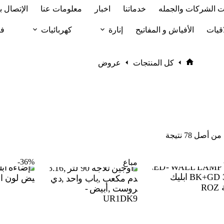
ت الشركات والجمله
خدماتنا
اخبار
معلومات عنا
الإتصال بن
قيات
الأفياش و المفاتيح
إنارة
كهربائيات
فن
كل المنتجات
عروض
الرئيسية
36%-
مباع