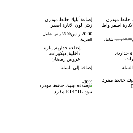
ك حائط مودرن
إضاءة أبليك حائط مودرن
لانارة اصفر واط
زيتي لون الانارة اصفر
20.00
ر.س
35.00
ر.س
شامل
السعر
السعر
50.00
ر.س
شامل
الضريبة
لسعر
لسعر
الحالي
الأصلي
لحالي
لأصلي
هو:
هو:
إضاءة جدارية
,
إنارة
و:
و:
 جدارية
,
35.00 ر.س.
20.00 ر.س.
داخلية
,
ديكورات
,
50. ر.س.
32. ر.س.
رات
عروض رمضان
السلة
إضافة إلى السلة
30%-