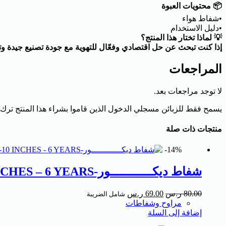
📦 محتويات العبوة
•شفاط هواء
•دليل الاستخدام
💡 لماذا تختار هذا المنتج؟
إذا كنت تبحث عن حل اقتصادي وفعّال للتهوية مع جودة تصنيع جيدة وتص
المراجعات
لا توجد مراجعات بعد.
يسمح فقط للزبائن مسجلي الدخول الذين قاموا بشراء هذا المنتج ترك
منتجات ذات صلة
14%-
شفاط ديكــــــــــــور-DIWON – 36W -10 INCHES – 6 YEARS
80.00
ر.س
69.00
ر.س
شامل الضريبة
مراوح وشفاطات
إضافة إلى السلة