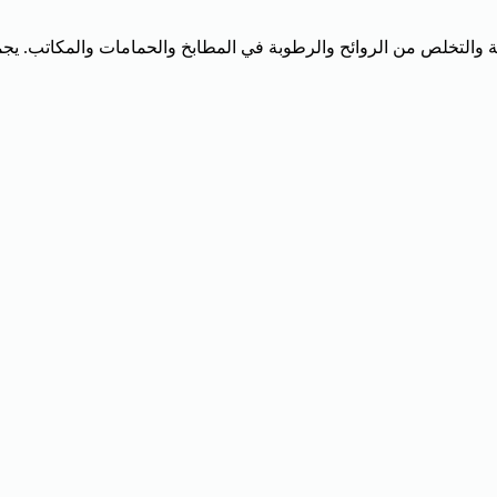
ة من DIWON، مصمم لتحسين التهوية والتخلص من الروائح والرطوبة في المطابخ والحمامات