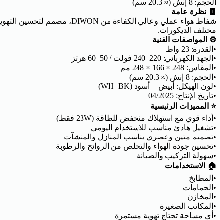
الحجم: 8 إنش (≈ 20.3 سم)
🧾 نظرة عامة
شفاط هواء عملي وعالي الكفاء
مختلف الديكورات.
⚙️ المواصفات الفنية
•القدرة: 23 واط
•الجهد الكهربائي: 220–240 فولت / 50–60 هرتز
•المقاس: 248 × 166 × 248 مم
•الحجم: 8 إنش (≈ 20.3 سم)
•لون الهيكل: أبيض + أسود (WH+BK)
•تاريخ الإنتاج: 04/2025
⭐ المميزات الرئيسية
•أداء قوي مع استهلاك منخفض للطاقة (23W فقط)
•تشغيل هادئ مناسب للاستخدام اليومي
•تصميم متين وعصري يناسب المنازل والمنشآت
•تحسين جودة الهواء والتخلص من الروائح والرطوبة
•سهولة التركيب والصيانة
🏠 الاستخدامات
•المطابخ
•الحمامات
•المخازن
•المكاتب الصغيرة
•أي مساحة تحتاج تهوية مستمرة