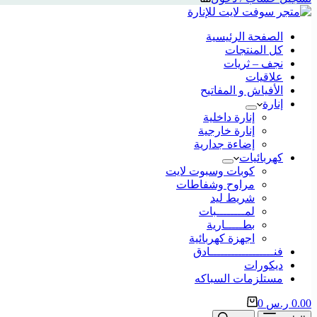
الصفحة الرئيسية
كل المنتجات
نجف – ثريات
علاقيات
الأفياش و المفاتيح
إنارة
إنارة داخلية
إنارة خارجية
إضاءة جدارية
كهربائيات
كوبات وسبوت لايت
مراوح وشفاطات
شريط ليد
لمــــــــبات
بطـــــارية
اجهزة كهربائية
فنــــــــــــــــــادق
ديكورات
مستلزمات السباكه
0.00
ر.س
0