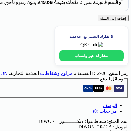
إضافة إلى السلة
📱 شارك الخصم مع احد تحبه
مشاركة عبر واتساب
رمز المنتج:
D-2920
التصنيف:
مراوح وشفاطات
العلامة التجارية:
WON
وسائل الدفع
الوصف
مراجعات (0)
اسم المنتج: شفاط هواء ديكـــــــــور – DIWON
الموديل: DIWONT10-12A