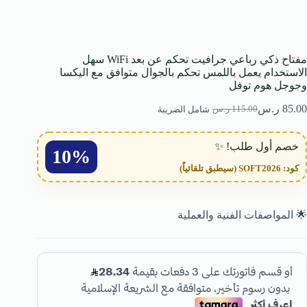
مفتاح ذكي رباعي جرافيت تحكم عن بعد WiFi سهل
الاستخدام يعمل باللمس تحكم بالجوال متوافق مع اليكسا
وجوجل هوم توفل
85.00
ر.س
115.00
ر.س
شامل الضريبة
خصم أول طلب! ✨
10%
كود:
SOFT2026
(سيطبق تلقائياً)
🌟 المواصفات الفنية والعملية