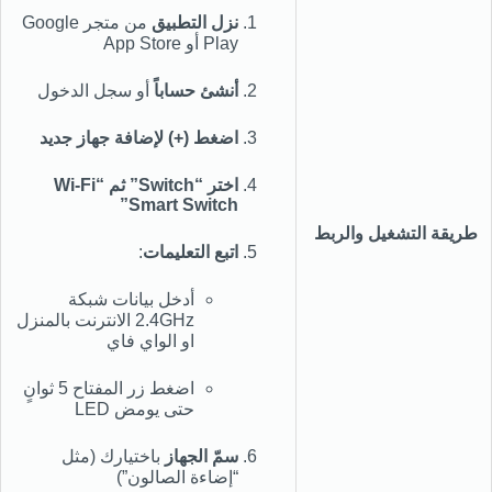
نزل التطبيق
من متجر Google
Play أو App Store
أنشئ حساباً
أو سجل الدخول
اضغط (+) لإضافة جهاز جديد
اختر “Switch” ثم “Wi-Fi
Smart Switch”
طريقة التشغيل والربط
اتبع التعليمات
:
أدخل بيانات شبكة
2.4GHz الانترنت بالمنزل
او الواي فاي
اضغط زر المفتاح 5 ثوانٍ
حتى يومض LED
سمّ الجهاز
باختيارك (مثل
“إضاءة الصالون”)