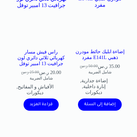
إضاءة ابليك حائط مودرن
راس فيش مسار
ذهبي E141L مفرد
كهربائي ثلاثي دائري لون
جرافيت 13 امبير توفل
35.00
ر.س
50.00
ر.س
20.00
ر.س
شامل الضريبة
25.00
ر.س
شامل الضريبة
إضاءة جدارية
,
إنارة داخلية
,
الأفياش و المفاتيح
,
ديكورات
ديكورات
إضافة إلى السلة
قراءة المزيد