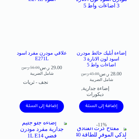
إضاءة أبليك حائط مودرن
علاقي مودرن مفرد اسود
E271L
اسود لون الانارة 3
اضاءات واط 5
29.00
ر.س
56.00
ر.س
28.00
ر.س
شامل الضريبة
45.00
ر.س
شامل الضريبة
نجف - ثريات
إضاءة جدارية
,
ديكورات
إضافة إلى السلة
إضافة إلى السلة
11%-