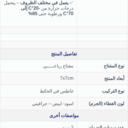
✅
يعمل في مختلف الظروف
– يتحمل
درجات حرارة من
-20°C إلى
70°C
ورطوبة حتى
95%
تفاصيل المنتج
نوع المفتاح
مفتاح رباعـــــي
7x7cm
أبعاد المنتج
نوع التركيب
غاطس في الحائط
لون الغطاء (الجرم)
اسود- ابيض – جرافيتي
مواصفات أخرى
عدد سنوات الضمان
2 سنه