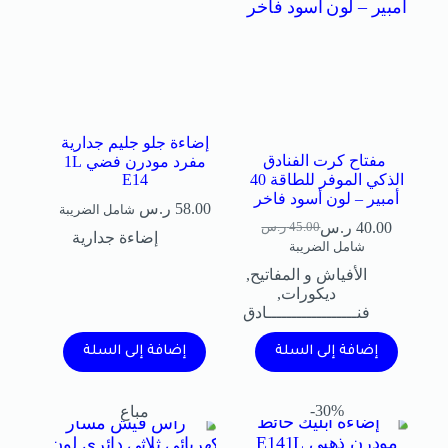
إضاءة جلو جليم جدارية
مفتاح كرت الفنادق
مفرد مودرن فضي 1L
الذكي الموفر للطاقة 40
E14
أمبير – لون أسود فاخر
58.00
ر.س
شامل الضريبة
40.00
ر.س
45.00
ر.س
إضاءة جدارية
شامل الضريبة
الأفياش و المفاتيح
,
ديكورات
,
فنــــــــــــــــــادق
إضافة إلى السلة
إضافة إلى السلة
30%-
مباع