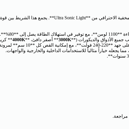
أضف لمسة من الفخامة والعصرية إلى مساحتك مع شريط الإضاءة 
 جميع الأذواق والديكورات (**
3000K
** أصفر دافئ، **
4000K
** كري
نة تامة في التصميم.
 مراجعة.