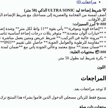
مراجعات (0)
💡 شريط إضاءة ليد ULTRA SONIC الذكي (50 متر)
كل الأوقات.
### ✨ أبرز المميزات:
* **إضاءة قوية وموفرة:** يأتي بقوة **11 واط لكل متر** وشدة إضاءة **1100 لومن**، مع توفير في استهلاك الطاقة يصل إلى **80%**.
* **خيارات ألوان متعددة:** متوفر بثلاث درجات إضاءة أساسية تناسب
* **مرونة عالية في التركيب:** شريط عريض ومتين يعمل مباشرة على جهد **220-240 فولت**، مع إمكانية القص كل **10 سم** لمرو
* **مقاومة للرطوبة والعوامل الجوية:** حاصل على تقييم **IP65**، مما يجعله خياراً مثالياً للاستخدامات الداخلية والخارجية والواجهات.
* **ضمان ممتد:** منتج معتمد وعالي الجودة يأتي مع **ضمان لمدة 3 سنوات**.
### 📦 محتويات العلبة:
* بكرة شريط ليد بطول 50 متر.
اللون
المراجعات
لا توجد مراجعات بعد.
يسمح فقط للزبائن مسجلي الدخول الذين قاموا بشراء هذا المنتج ترك
منتجات ذات صلة