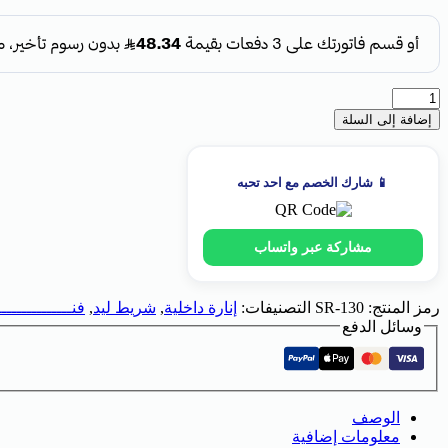
إضافة إلى السلة
📱 شارك الخصم مع احد تحبه
مشاركة عبر واتساب
رمز المنتج:
SR-130
التصنيفات:
إنارة داخلية
,
شريط ليد
,
فنــــــــــــــ
وسائل الدفع
الوصف
معلومات إضافية