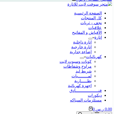
الصفحة الرئيسية
كل المنتجات
نجف – ثريات
علاقيات
الأفياش و المفاتيح
إنارة
إنارة داخلية
إنارة خارجية
إضاءة جدارية
كهربائيات
كوبات وسبوت لايت
مراوح وشفاطات
شريط ليد
لمــــــــبات
بطـــــارية
اجهزة كهربائية
فنــــــــــــــــــادق
ديكورات
مستلزمات السباكه
0.00
ر.س
0