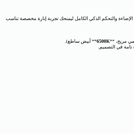
المخفية الاحترافي من **Ultra Sonic Light**. يجمع هذا الشريط بين قوة الإضاءة والتحكم الذكي الكامل ليمنحك تجربة إنارة مخصصة تناسب
مي مريح، **
6500K
** أبيض ساطع).