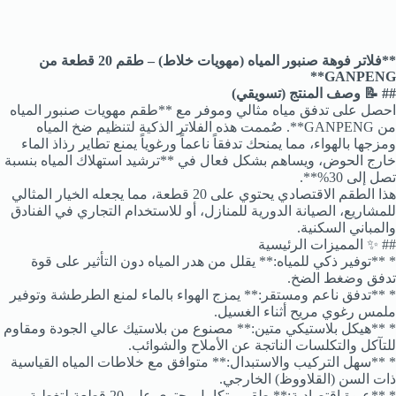
**فلاتر فوهة صنبور المياه (مهويات خلاط) – طقم 20 قطعة من
GANPENG**
## 📝 وصف المنتج (تسويقي)
احصل على تدفق مياه مثالي وموفر مع **طقم مهويات صنبور المياه
من GANPENG**. صُممت هذه الفلاتر الذكية لتنظيم ضخ المياه
ومزجها بالهواء، مما يمنحك تدفقاً ناعماً ورغوياً يمنع تطاير رذاذ الماء
خارج الحوض، ويساهم بشكل فعال في **ترشيد استهلاك المياه بنسبة
تصل إلى 30%**.
هذا الطقم الاقتصادي يحتوي على 20 قطعة، مما يجعله الخيار المثالي
للمشاريع، الصيانة الدورية للمنازل، أو للاستخدام التجاري في الفنادق
والمباني السكنية.
## ✨ المميزات الرئيسية
* **توفير ذكي للمياه:** يقلل من هدر المياه دون التأثير على قوة
تدفق وضغط الضخ.
* **تدفق ناعم ومستقر:** يمزج الهواء بالماء لمنع الطرطشة وتوفير
ملمس رغوي مريح أثناء الغسيل.
* **هيكل بلاستيكي متين:** مصنوع من بلاستيك عالي الجودة ومقاوم
للتآكل والتكلسات الناتجة عن الأملاح والشوائب.
* **سهل التركيب والاستبدال:** متوافق مع خلاطات المياه القياسية
ذات السن (القلاووظ) الخارجي.
* **عبوة اقتصادية:** طقم متكامل يحتوي على 20 قطعة لتغطية