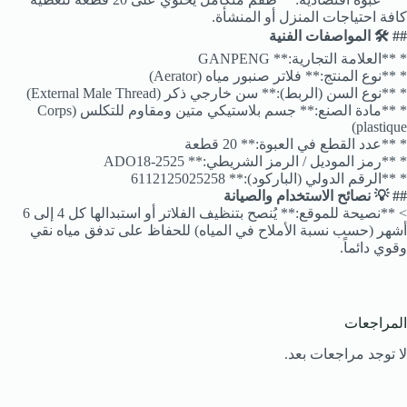
كافة احتياجات المنزل أو المنشأة.
## 🛠️ المواصفات الفنية
* **العلامة التجارية:** GANPENG
* **نوع المنتج:** فلاتر صنبور مياه (Aerator)
* **نوع السن (الربط):** سن خارجي ذكر (External Male Thread)
* **مادة الصنع:** جسم بلاستيكي متين ومقاوم للتكلس (Corps
plastique)
* **عدد القطع في العبوة:** 20 قطعة
* **رمز الموديل / الرمز الشريطي:** ADO18-2525
* **الرقم الدولي (الباركود):** 6112125025258
## 💡 نصائح الاستخدام والصيانة
> **نصيحة للموقع:** يُنصح بتنظيف الفلاتر أو استبدالها كل 4 إلى 6
أشهر (حسب نسبة الأملاح في المياه) للحفاظ على تدفق مياه نقي
وقوي دائماً.
المراجعات
لا توجد مراجعات بعد.