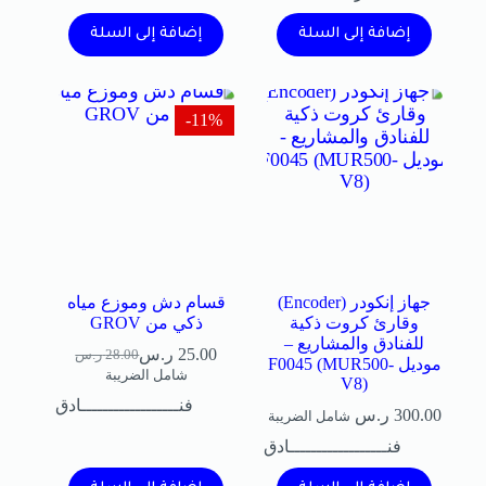
إضافة إلى السلة
إضافة إلى السلة
11%-
جهاز إنكودر (Encoder)
قسام دش وموزع مياه
وقارئ كروت ذكية
ذكي من GROV
للفنادق والمشاريع –
25.00
ر.س
28.00
ر.س
موديل F0045 (MUR500-
شامل الضريبة
V8)
فنــــــــــــــــــادق
300.00
ر.س
شامل الضريبة
فنــــــــــــــــــادق