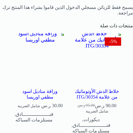
يسمح فقط للزبائن مسجلي الدخول الذين قاموا بشراء هذا المنتج ترك
مراجعة.
منتجات ذات صلة
5%-
خلاط الدش الأوتوماتيك
وراقة مناديل اسود
من علامة ITG/30354
مطفي اوريسا
90.00
ر.س
30.00
ر.س
95.00
ر.س
شامل الضريبة
شامل الضريبة
فنــــــــــــــــــادق
,
ديكورات
,
مستلزمات السباكه
فنــــــــــــــــــادق
,
مستلزمات السباكه