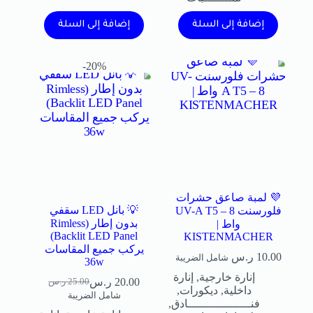
إضافة إلى السلة
إضافة إلى السلة
20%-
💜 لمبة صاعق حشرات
💡 بانل LED سقفي
فلورسنت UV-A T5 – 8
بدون إطار (Rimless
واط |
Backlit LED Panel)
KISTENMACHER
يركب جميع المقاسات
10.00
ر.س
شامل الضريبة
36w
إنارة خارجية
,
إنارة
20.00
ر.س
25.00
ر.س
داخلية
,
ديكورات
,
شامل الضريبة
فنــــــــــــــــــادق
,