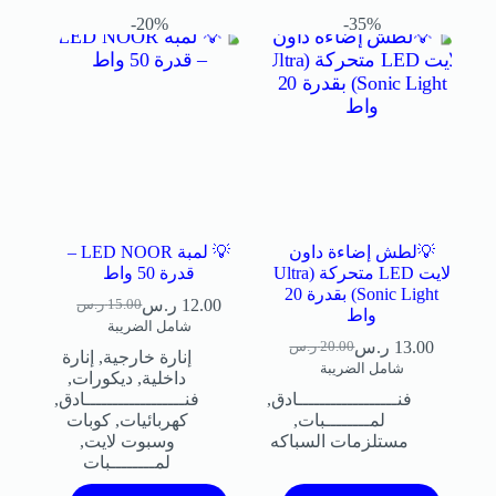
20%-
35%-
💡لطش إضاءة داون
💡 لمبة LED NOOR –
لايت LED متحركة (Ultra
قدرة 50 واط
Sonic Light) بقدرة 20
12.00
ر.س
15.00
ر.س
واط
شامل الضريبة
13.00
ر.س
20.00
ر.س
إنارة خارجية
,
إنارة
شامل الضريبة
داخلية
,
ديكورات
,
فنــــــــــــــــــادق
,
فنــــــــــــــــــادق
,
لمــــــــبات
,
كهربائيات
,
كوبات
مستلزمات السباكه
وسبوت لايت
,
لمــــــــبات