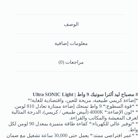
الوصف
معلومات إضافية
مراجعات (0)
# مصباح ليد ألترا سونيك 9 واط | Ultra SONIC Light
*إضاءة كريمي طبيعية، مريحة للعين، واقتصادية للغاية!*
* *قوة السطوع:* 9 واط تمنحك إضاءة ممتازة تعادل 810 لومن.
* *لون الإضاءة:* 4000K (أبيض طبيعي / كريمي)، الدرجة المثالية
لغرف المعيشة والمكاتب والقراءة.
* *توفير عالي للكهرباء:* كفاءة طاقة متميزة بمعدل 90 لومن لكل
واط.
* *عمر افتراضي ممتد:* يعمل حتى 30,000 ساعة تشغيل مع ضمان