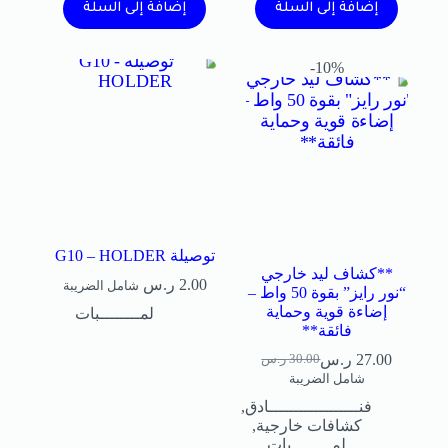
إضافة إلى السلة
إضافة إلى السلة
10%-
توصيلة G10 – HOLDER
**كشاف ليد خارجي
2.00
ر.س
شامل الضريبة
“نور رايز” بقوة 50 واط –
إضاءة قوية وحماية
لمــــــــبات
فائقة**
27.00
ر.س
30.00
ر.س
شامل الضريبة
فنــــــــــــــــــادق
,
كشافات خارجية
,
لمــــــــبات