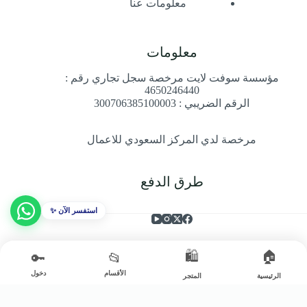
معلومات عنا
معلومات
مؤسسة سوفت لايت مرخصة سجل تجاري رقم :
4650246440
الرقم الضريبي : 300706385100003
مرخصة لدي المركز السعودي للاعمال
طرق الدفع
استفسر الآن ✨
🛍️
🏠
🔑
📂
Copyright © 2026 متجر سوفت لايت للإنارة - سوفت لايت -
الأقسام
دخول
الرئيسية
المتجر
المملكة العربية السعودية