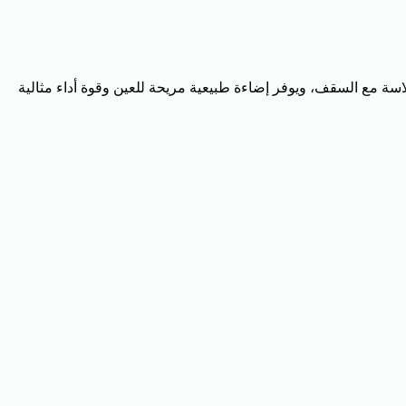
 وأنيقة مع إضاءة الداون لايت من **Ultra Sonic Light**. تتميز بتصميم نحيف جداً (Super Slim) يندمج بسلاسة مع السقف، ويوفر إضاءة طبيعية مريحة للعين وقوة أداء مثالية