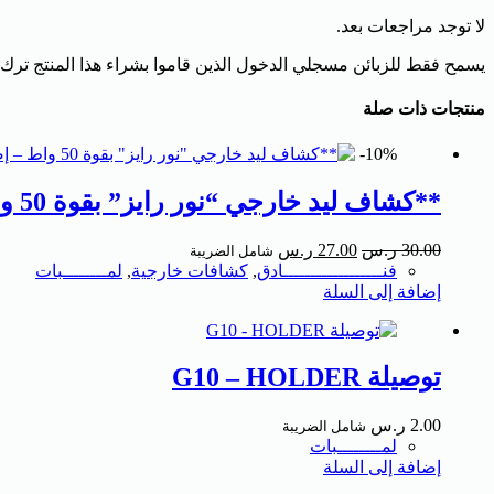
لا توجد مراجعات بعد.
يسمح فقط للزبائن مسجلي الدخول الذين قاموا بشراء هذا المنتج ترك
منتجات ذات صلة
10%-
**كشاف ليد خارجي “نور رايز” بقوة 50 واط – إضاءة قوية وحماية فائقة**
30.00
ر.س
27.00
ر.س
شامل الضريبة
فنــــــــــــــــــادق
,
كشافات خارجية
,
لمــــــــبات
إضافة إلى السلة
توصيلة G10 – HOLDER
2.00
ر.س
شامل الضريبة
لمــــــــبات
إضافة إلى السلة