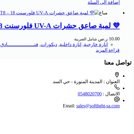
إضافة إلى السلة
مباع
💜 لمبة صاعق حشرات UV-A فلورسنت T8 – 18 واط | KISTENMACHER
10.00
ر.س
شامل الضريبة
إنارة خارجية
,
إنارة داخلية
,
ديكورات
,
فنــــــــــــــــــادق
,
قراءة المزيد
تواصل معنا
العنوان :
المدينة المنورة - حي السد
الاتصال :
0548020700
Email:
sales@softlight-sa.com