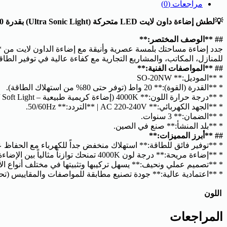
مراجعات (0)
💡لطش إضاءة داون لايت LED متحركة (Ultra Sonic Light) بقدرة 20 واط
## **الوصف المختصر:**
للمنازل، المكاتب، والمشاريع التجارية مع كفاءة عالية في توفير الطاق
## **المواصفات الفنية:**
* **الموديل:** SO-20NW
* **القدرة (القوة):** 20 واط (توفر حتى 80% من استهلاك الطاقة).
* **درجة حرارة اللون:** 4000K (إضاءة كريمية طبيعية – Natural White / Soft Light).
* **الجهد الكهربائي:** AC 220-240V | **التردد:** 50/60Hz.
* **الضمان:** 3 سنوات.
* **بلد المنشأ:** صنع في الصين.
## **أبرز المميزات:**
* **توفير فائق للطاقة:** استهلاك منخفض جداً للكهرباء مع الحفاظ 
* **إضاءة مريحة:** درجة لون 4000K تمنحك توازناً مثالياً بين الإضاءة البيضاء والدافئة، وهي مناسبة جداً للمجالس، المكاتب، والمطابخ.
* **تصميم عملي ونحيف:** يسهل تركيبها وتثبيتها في مختلف أنواع ال
* **اعتمادية عالية:** جودة تصنيع مطابقة للمواصفات والمقاييس (تحمل شعار CE)، ومصممة لتدوم طويلاً مع ضمان مم
اللون
المراجعات