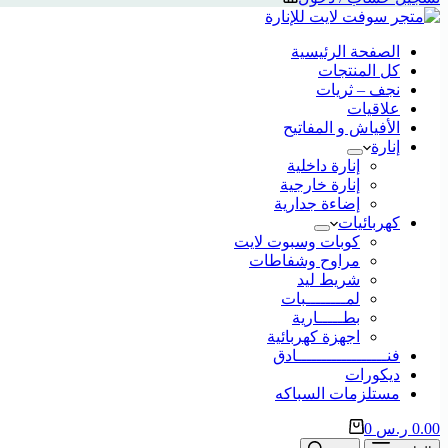
الصفحة الرئيسية
كل المنتجات
نجف – ثريات
علاقيات
الأفياش و المفاتيح
إنارة
إنارة داخلية
إنارة خارجية
إضاءة جدارية
كهربائيات
كوبات وسبوت لايت
مراوح وشفاطات
شريط ليد
لمــــــــبات
بطـــــارية
اجهزة كهربائية
فنــــــــــــــــــادق
ديكورات
مستلزمات السباكه
0.00
ر.س
0