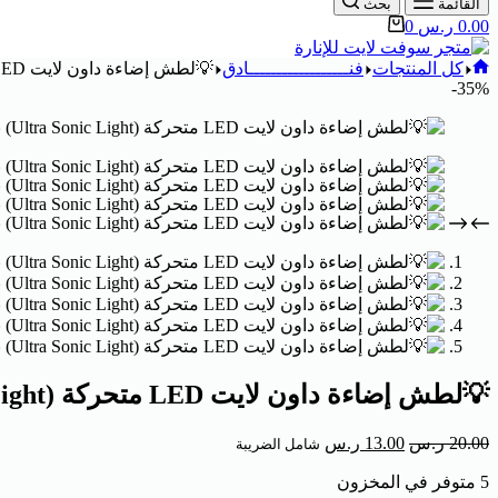
القائمة
بحث
0.00
ر.س
0
كل المنتجات
فنــــــــــــــــــادق
💡لطش إضاءة داون لايت LED متحركة (Ultra Sonic Light) بقدرة 20 واط
35%-
💡لطش إضاءة داون لايت LED متحركة (Ultra Sonic Light) بقدرة 20 واط
20.00
ر.س
13.00
ر.س
شامل الضريبة
5 متوفر في المخزون