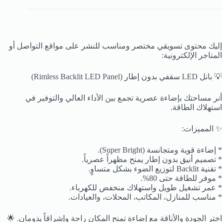
إليك محتوى تسويقي مختصر ومناسب للنشر على مواقع التواصل أو
المتاجر الإلكترونية:
💡 بانل LED سقفي بدون إطار (Rimless Backlit LED Panel)
أنر مساحتك بإضاءة عصرية تجمع بين الأداء العالي والتوفير في
استهلاك الطاقة.
✨ المميزات:
* إضاءة قوية ومتجانسة (Super Bright).
* تصميم أنيق بدون إطار يمنح مظهراً عصرياً.
* تقنية Backlit لتوزيع الضوء بشكل متساوٍ.
* موفر للطاقة حتى 80%.
* عمر تشغيل طويل واستهلاك منخفض للكهرباء.
* مناسب للمنازل، المكاتب، المحلات، والعيادات.
اختر الجودة والأناقة مع إضاءة تمنح المكان راحة وإشراقاً يدومان. 🌟