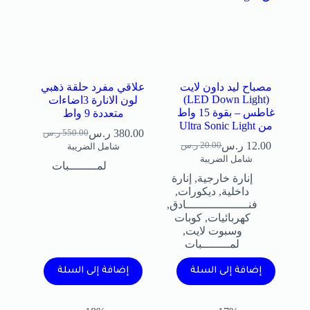
مصباح ليد داون لايت
علاقي مفرد حلقة ذهبي
(LED Down Light)
لون الانارة 3اضاءات
غاطس – بقوة 15 واط
متعددة 9 واط
من Ultra Sonic Light
380.00
ر.س
550.00
ر.س
12.00
ر.س
20.00
ر.س
شامل الضريبة
شامل الضريبة
لمــــــــبات
إنارة خارجية
,
إنارة
داخلية
,
ديكورات
,
فنــــــــــــــــــادق
,
كهربائيات
,
كوبات
وسبوت لايت
,
لمــــــــبات
إضافة إلى السلة
إضافة إلى السلة