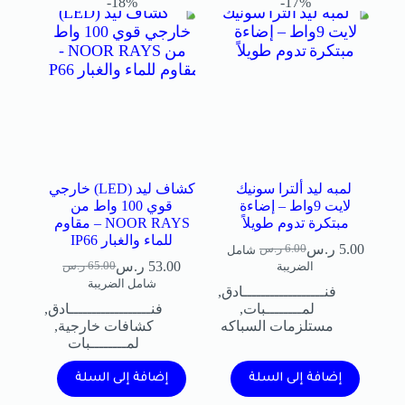
18%-
17%-
لمبه ليد ألترا سونيك
كشاف ليد (LED) خارجي
لايت 9واط – إضاءة
قوي 100 واط من
مبتكرة تدوم طويلاً
NOOR RAYS – مقاوم
للماء والغبار IP66
5.00
ر.س
6.00
ر.س
شامل
53.00
ر.س
65.00
ر.س
الضريبة
شامل الضريبة
فنــــــــــــــــــادق
,
لمــــــــبات
,
فنــــــــــــــــــادق
,
مستلزمات السباكه
كشافات خارجية
,
لمــــــــبات
إضافة إلى السلة
إضافة إلى السلة