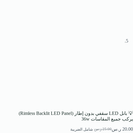
💡 بانل LED سقفي بدون إطار (Rimless Backlit LED Panel)
يركب جميع المقاسات 36w
20.00
ر.س
25.00
ر.س
شامل الضريبة