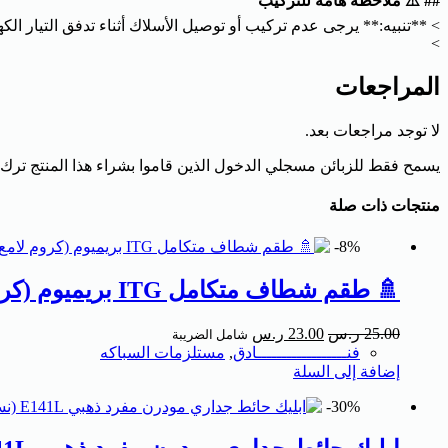
## ⚠️ ملاحظة هامة للتركيب
> **تنبيه:** يرجى عدم تركيب أو توصيل الأسلاك أثناء تدفق التيار 
>
المراجعات
لا توجد مراجعات بعد.
يسمح فقط للزبائن مسجلي الدخول الذين قاموا بشراء هذا المنتج ترك
منتجات ذات صلة
8%-
🚿 طقم شطاف متكامل ITG بريميوم (كروم لامع)
25.00
ر.س
23.00
ر.س
شامل الضريبة
فنــــــــــــــــــادق
,
مستلزمات السباكه
إضافة إلى السلة
30%-