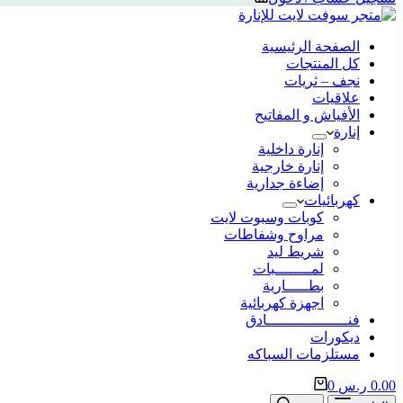
الصفحة الرئيسية
كل المنتجات
نجف – ثريات
علاقيات
الأفياش و المفاتيح
إنارة
إنارة داخلية
إنارة خارجية
إضاءة جدارية
كهربائيات
كوبات وسبوت لايت
مراوح وشفاطات
شريط ليد
لمــــــــبات
بطـــــارية
اجهزة كهربائية
فنــــــــــــــــــادق
ديكورات
مستلزمات السباكه
0.00
ر.س
0