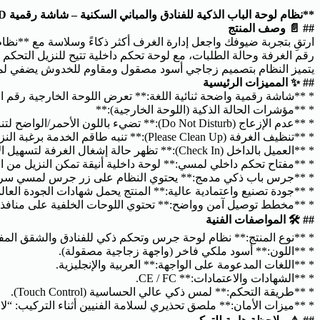
**نظام لوحة الباب الذكية للفنادق والمباني السكنية – شاشة رقمية LED مع جرس مدمج ومفتاح تحكم داخلي**
## 📄 وصف المنتج
ارتقِ بتجربة ضيوفك واجعل إدارة الغرف أكثر ذكاءً وسلاسة مع **نظام
رقم الغرفة وحالة الطلبات، مع لوحة تحكم داخلية تتيح للنزيل التحكم
يتميز النظام بتصميم زجاجي أسود مصقول ومقاوم للخدوش يضفي لم
## ✨ المميزات الرئيسية
* **شاشة رقمية واضحة ثنائية اللغة:** تعرض اللوحة الخارجية رقم الغ
* **مؤشرات الحالة الذكية (اللوحة الخارجية):**
* **عدم الإزعاج (Do Not Disturb):** تضيء باللون الأحمر/الواضح لتنبيه طاقم العمل بعدم طرق الباب أو إزعاج النزيل.
* **تنظيف الغرفة (Please Clean Up):** تنبه طاقم الخدمة برغبة النزيل في تنظيف غرفته فوراً.
* **العميل بالداخل (Check In):** تظهر حالة إشغال الغرفة لتسهيل الإدارة والمتابعة.
* **مفتاح تحكم داخلي لمسي:** لوحة داخلية أنيقة تمكن النزيل من اخ
* **جرس باب ذكي مدمج:** يحتوي النظام على زر جرس لمسي سريع ال
* **جودة تصنيع واعتمادية عالية:** المنتج يحمل شهادات الجودة العالمية المعتمدة **CE** و **FC** لض
* **مخطط توصيل آمن وواضح:** تحتوي اللوحات الخلفية على منافذ توصيل (Terminals) منظمة ومحددة بدقة بالرموز الفنية لتسهيل عملية التركيب و
## 🛠 المواصفات الفنية
* **نوع المنتج:** نظام لوحة جرس وتحكم ذكي للفنادق والشقق الم
* **اللون:** أسود ملكي فاخر (واجهة زجاجية مصقولة).
* **اللغات المدعومة على الواجهة:** العربية والإنجليزية.
* **الشهادات والاعتمادات:** CE / FC.
* **طريقة التحكم:** لمس ذكي عالي الحساسية (Touch Control).
* **ميزات الأمان:** ملصق تحذيري لسلامة الفنيين أثناء التركيب: “لا تقم