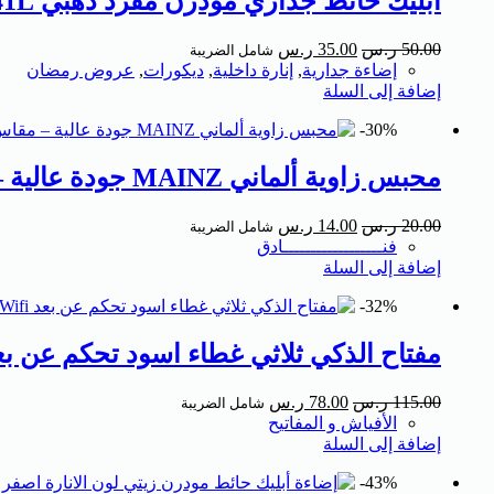
ابليك حائط جداري مودرن مفرد ذهبي E141L (نسخة)
50.00
ر.س
35.00
ر.س
شامل الضريبة
إضاءة جدارية
,
إنارة داخلية
,
ديكورات
,
عروض رمضان
إضافة إلى السلة
30%-
محبس زاوية ألماني MAINZ جودة عالية – مقاس 1/2″ × 1/2″
20.00
ر.س
14.00
ر.س
شامل الضريبة
فنــــــــــــــــــادق
إضافة إلى السلة
32%-
مفتاح الذكي ثلاثي غطاء اسود تحكم عن بعد Wifi سهل الاستخدام يعمل باللمس تحكم بالجوال متوافق مع اليكسا وجوجل ه
115.00
ر.س
78.00
ر.س
شامل الضريبة
الأفياش و المفاتيح
إضافة إلى السلة
43%-