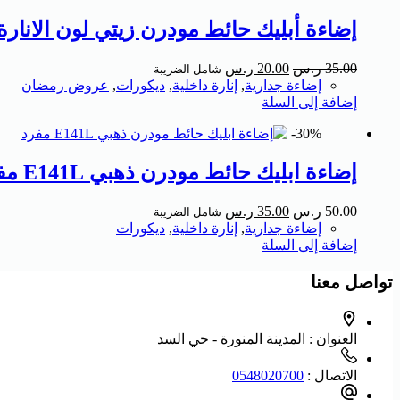
إضاءة أبليك حائط مودرن زيتي لون الانارة
35.00
ر.س
20.00
ر.س
شامل الضريبة
إضاءة جدارية
,
إنارة داخلية
,
ديكورات
,
عروض رمضان
إضافة إلى السلة
30%-
إضاءة ابليك حائط مودرن ذهبي E141L مفرد
50.00
ر.س
35.00
ر.س
شامل الضريبة
إضاءة جدارية
,
إنارة داخلية
,
ديكورات
إضافة إلى السلة
تواصل معنا
العنوان :
المدينة المنورة - حي السد
الاتصال :
0548020700