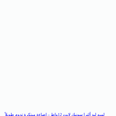
لمبه ليد ألترا سونيك لايت 12واط – إضاءة مبتكرة تدوم طويلاً