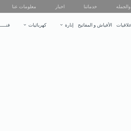
الجمله
خدماتنا
اخبار
معلومات عنا
لاقيات
الأفياش و المفاتيح
إنارة
كهربائيات
فنـــــ