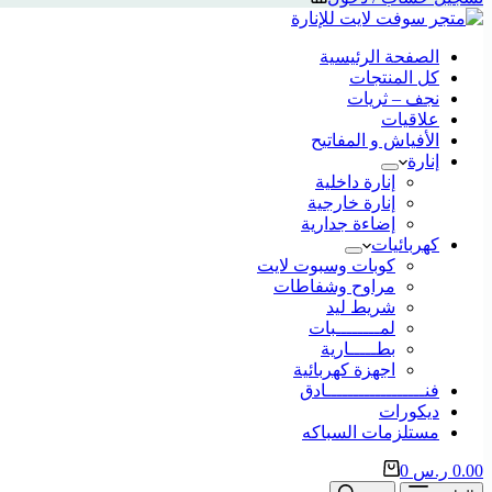
الصفحة الرئيسية
كل المنتجات
نجف – ثريات
علاقيات
الأفياش و المفاتيح
إنارة
إنارة داخلية
إنارة خارجية
إضاءة جدارية
كهربائيات
كوبات وسبوت لايت
مراوح وشفاطات
شريط ليد
لمــــــــبات
بطـــــارية
اجهزة كهربائية
فنــــــــــــــــــادق
ديكورات
مستلزمات السباكه
0.00
ر.س
0