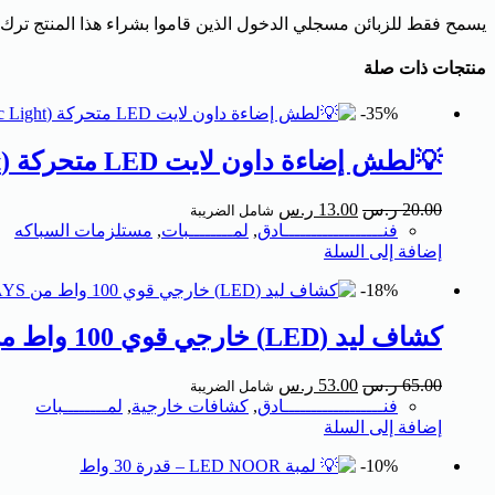
يسمح فقط للزبائن مسجلي الدخول الذين قاموا بشراء هذا المنتج ترك
منتجات ذات صلة
35%-
💡لطش إضاءة داون لايت LED متحركة (Ultra Sonic Light) بقدرة 20 واط
20.00
ر.س
13.00
ر.س
شامل الضريبة
فنــــــــــــــــــادق
,
لمــــــــبات
,
مستلزمات السباكه
إضافة إلى السلة
18%-
كشاف ليد (LED) خارجي قوي 100 واط من NOOR RAYS – مقاوم للماء والغبار IP66
65.00
ر.س
53.00
ر.س
شامل الضريبة
فنــــــــــــــــــادق
,
كشافات خارجية
,
لمــــــــبات
إضافة إلى السلة
10%-