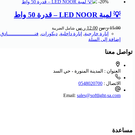
20%-
💡 لمبة LED NOOR – قدرة 50 واط
15.00
ر.س
12.00
ر.س
شامل الضريبة
إنارة خارجية
,
إنارة داخلية
,
ديكورات
,
فنــــــــــــــــــادق
,
إضافة إلى السلة
تواصل معنا
العنوان :
المدينة المنورة - حي السد
الاتصال :
0548020700
Email:
sales@softlight-sa.com
مساعدة