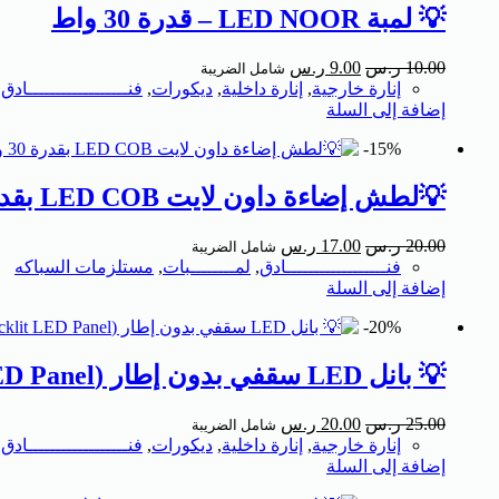
💡 لمبة LED NOOR – قدرة 30 واط
10.00
ر.س
9.00
ر.س
شامل الضريبة
إنارة خارجية
,
إنارة داخلية
,
ديكورات
,
فنــــــــــــــــــادق
,
إضافة إلى السلة
15%-
💡لطش إضاءة داون لايت LED COB بقدرة 30 واط – من نور رايز (Noor Rays)شفاف
20.00
ر.س
17.00
ر.س
شامل الضريبة
فنــــــــــــــــــادق
,
لمــــــــبات
,
مستلزمات السباكه
إضافة إلى السلة
20%-
💡 بانل LED سقفي بدون إطار (Rimless Backlit LED Panel) يركب جميع المقاسات 36w
25.00
ر.س
20.00
ر.س
شامل الضريبة
إنارة خارجية
,
إنارة داخلية
,
ديكورات
,
فنــــــــــــــــــادق
,
إضافة إلى السلة